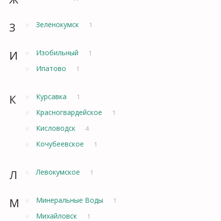
З
Зеленокумск
1
И
Изобильный
1
Ипатово
1
К
Курсавка
1
Красногвардейское
1
Кисловодск
4
Кочубеевское
1
Л
Левокумское
1
М
Минеральные Воды
1
Михайловск
1