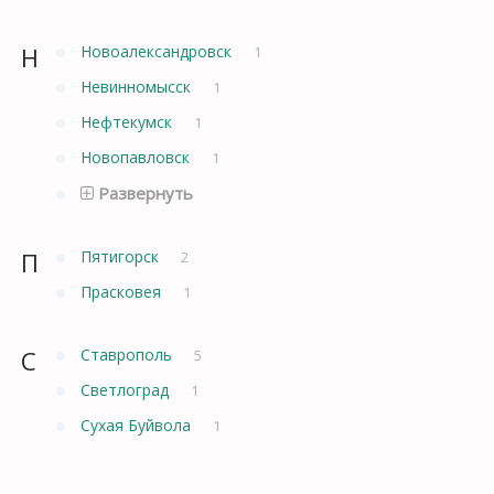
Н
Новоалександровск
1
Невинномысск
1
Нефтекумск
1
Новопавловск
1
Развернуть
П
Пятигорск
2
Прасковея
1
С
Ставрополь
5
Светлоград
1
Сухая Буйвола
1