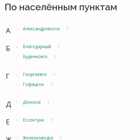
По населённым пунктам
А
Александровское
1
Б
Благодарный
1
Буденновск
1
Г
Георгиевск
1
Гофицкое
1
Д
Донское
1
Е
Ессентуки
1
Ж
Железноводск
1