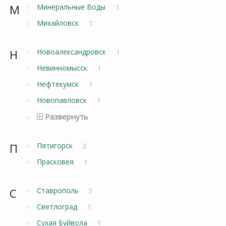
М
Минеральные Воды
1
Михайловск
1
Н
Новоалександровск
1
Невинномысск
1
Нефтекумск
1
Новопавловск
1
Развернуть
П
Пятигорск
2
Прасковея
1
С
Ставрополь
5
Светлоград
1
Сухая Буйвола
1