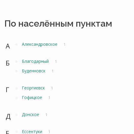
По населённым пунктам
А
Александровское
1
Б
Благодарный
1
Буденновск
1
Г
Георгиевск
1
Гофицкое
1
Д
Донское
1
Е
Ессентуки
1