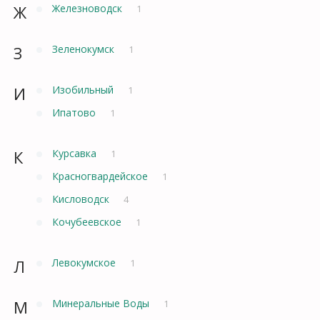
Ж
Железноводск
1
З
Зеленокумск
1
И
Изобильный
1
Ипатово
1
К
Курсавка
1
Красногвардейское
1
Кисловодск
4
Кочубеевское
1
Л
Левокумское
1
М
Минеральные Воды
1