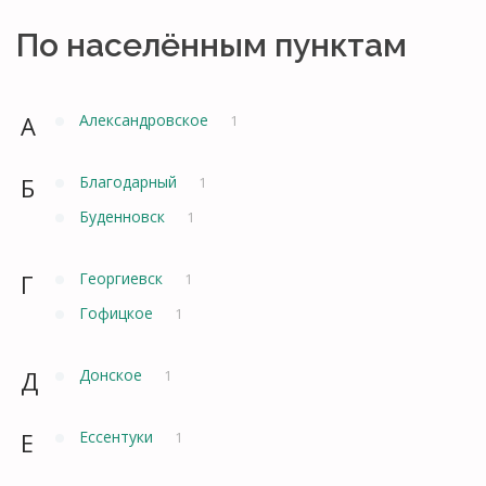
По населённым пунктам
А
Александровское
1
Б
Благодарный
1
Буденновск
1
Г
Георгиевск
1
Гофицкое
1
Д
Донское
1
Е
Ессентуки
1