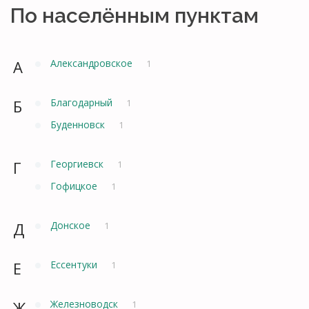
По населённым пунктам
А
Александровское
1
Б
Благодарный
1
Буденновск
1
Г
Георгиевск
1
Гофицкое
1
Д
Донское
1
Е
Ессентуки
1
Ж
Железноводск
1