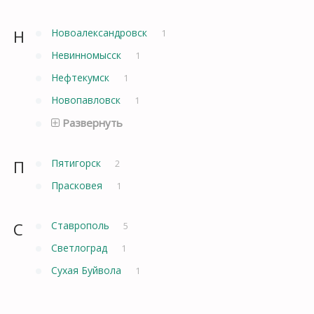
Н
Новоалександровск
1
Невинномысск
1
Нефтекумск
1
Новопавловск
1
Развернуть
П
Пятигорск
2
Прасковея
1
С
Ставрополь
5
Светлоград
1
Сухая Буйвола
1