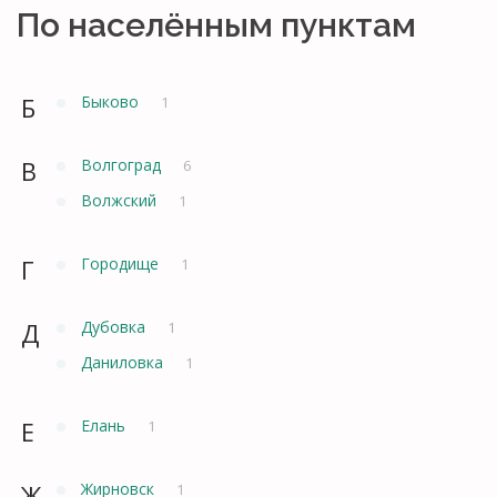
По населённым пунктам
Б
Быково
1
В
Волгоград
6
Волжский
1
Г
Городище
1
Д
Дубовка
1
Даниловка
1
Е
Елань
1
Ж
Жирновск
1