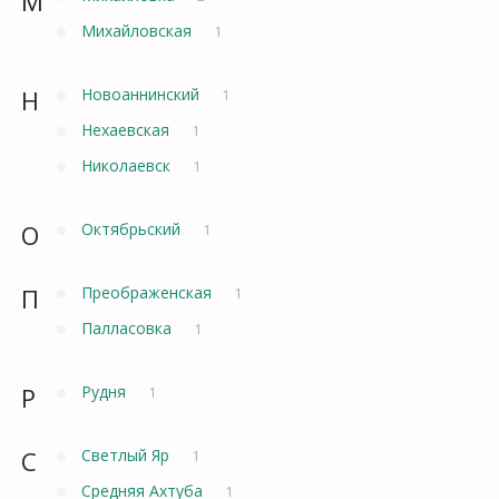
М
Михайловская
1
Н
Новоаннинский
1
Нехаевская
1
Николаевск
1
О
Октябрьский
1
П
Преображенская
1
Палласовка
1
Р
Рудня
1
С
Светлый Яр
1
Средняя Ахтуба
1