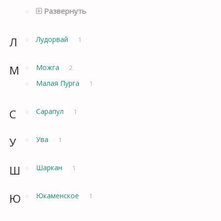
Развернуть
Л
Лудорвай
1
М
Можга
2
Малая Пурга
1
С
Сарапул
1
У
Ува
1
Ш
Шаркан
1
Ю
Юкаменское
1