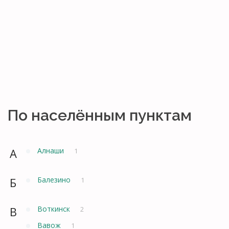
По населённым пунктам
А
Алнаши
1
Б
Балезино
1
В
Воткинск
2
Вавож
1