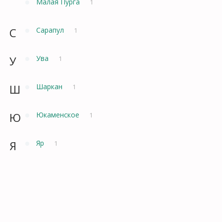
Малая Пурга
1
С
Сарапул
1
У
Ува
1
Ш
Шаркан
1
Ю
Юкаменское
1
Я
Яр
1