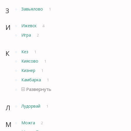
З
Завьялово
1
И
Ижевск
4
Игра
2
К
Кез
1
Киясово
1
Кизнер
1
Камбарка
1
Развернуть
Л
Лудорвай
1
М
Можга
2