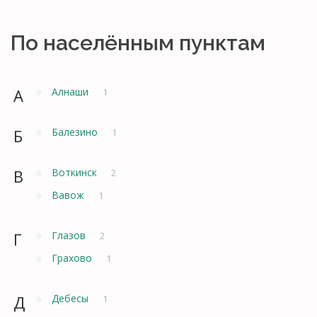
По населённым пунктам
А
Алнаши
1
Б
Балезино
1
В
Воткинск
2
Вавож
1
Г
Глазов
2
Грахово
1
Д
Дебесы
1