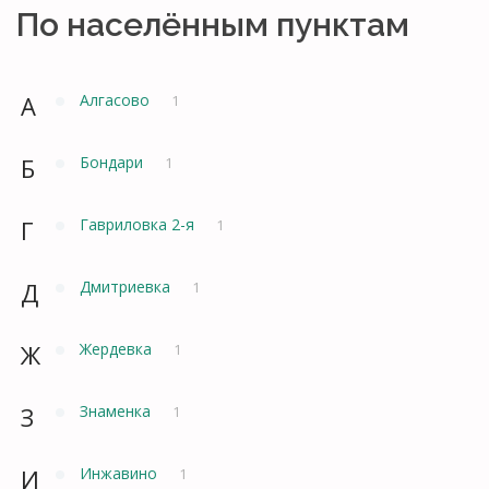
По населённым пунктам
А
Алгасово
1
Б
Бондари
1
Г
Гавриловка 2-я
1
Д
Дмитриевка
1
Ж
Жердевка
1
З
Знаменка
1
И
Инжавино
1