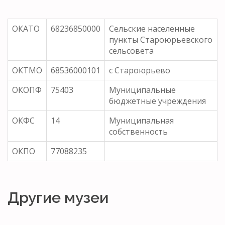
ОКАТО
68236850000
Сельские населенные
пункты Староюрьевского
сельсовета
ОКТМО
68536000101
с Староюрьево
ОКОПФ
75403
Муниципальные
бюджетные учреждения
ОКФС
14
Муниципальная
собственность
ОКПО
77088235
Другие музеи