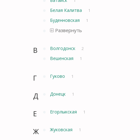
Батайск
1
Белая Калитва
1
Буденновская
1
Развернуть
В
Волгодонск
2
Вешенская
1
Г
Гуково
1
Д
Донецк
1
Е
Егорлыкская
1
Ж
Жуковская
1