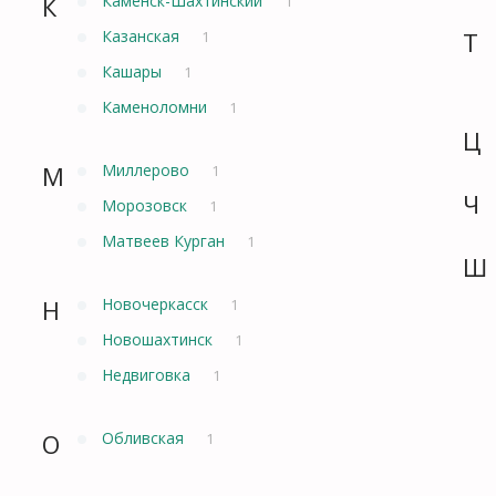
К
Каменск-Шахтинский
1
Казанская
Т
1
Кашары
1
Каменоломни
1
Ц
М
Миллерово
1
Ч
Морозовск
1
Матвеев Курган
1
Ш
Н
Новочеркасск
1
Новошахтинск
1
Недвиговка
1
О
Обливская
1