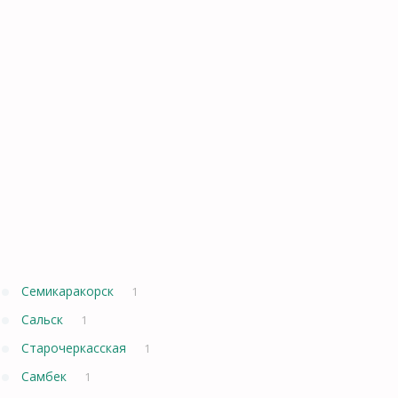
Семикаракорск
1
Сальск
1
Старочеркасская
1
Самбек
1