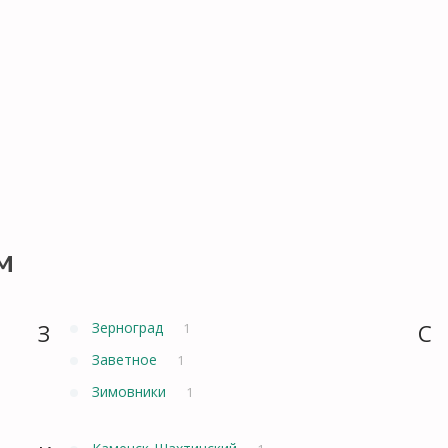
м
З
Зерноград
С
1
Заветное
1
Зимовники
1