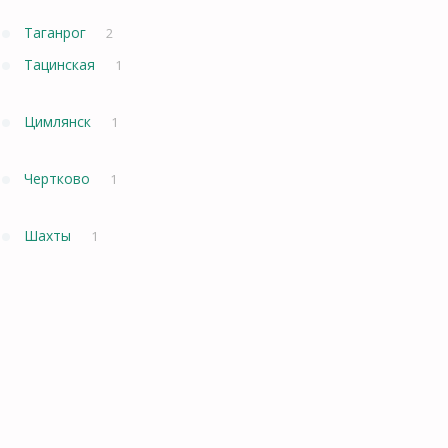
Таганрог
2
Тацинская
1
Цимлянск
1
Чертково
1
Шахты
1