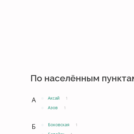
По населённым пункта
А
Аксай
1
Азов
1
Б
Боковская
1