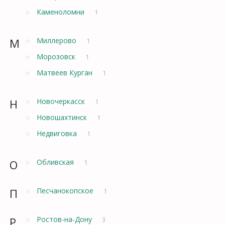
Каменоломни
1
М
Миллерово
1
Морозовск
1
Матвеев Курган
1
Н
Новочеркасск
1
Новошахтинск
1
Недвиговка
1
О
Обливская
1
П
Песчанокопское
1
Р
Ростов-на-Дону
3