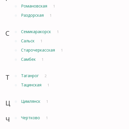
Романовская
1
Раздорская
1
С
Семикаракорск
1
Сальск
1
Старочеркасская
1
Самбек
1
Т
Таганрог
2
Тацинская
1
Ц
Цимлянск
1
Ч
Чертково
1