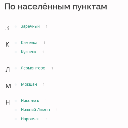
По населённым пунктам
З
Заречный
1
К
Каменка
1
Кузнецк
1
Л
Лермонтово
1
М
Мокшан
1
Н
Никольск
1
Нижний Ломов
1
Наровчат
1