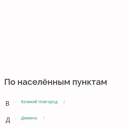
По населённым пунктам
В
Великий Новгород
2
Д
Демянск
1