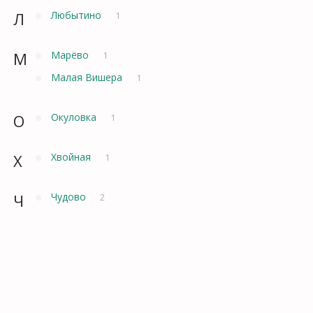
Л
Любытино
1
М
Марёво
1
Малая Вишера
1
О
Окуловка
1
Х
Хвойная
1
Ч
Чудово
2