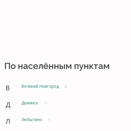
По населённым пунктам
В
Великий Новгород
2
Д
Демянск
1
Л
Любытино
1