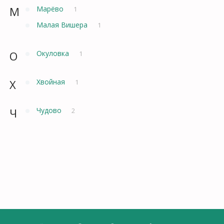
М
Марёво
1
Малая Вишера
1
О
Окуловка
1
Х
Хвойная
1
Ч
Чудово
2