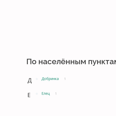
По населённым пункта
Д
Добринка
1
Е
Елец
1