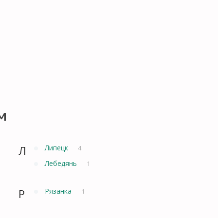
м
Л
Липецк
4
Лебедянь
1
Р
Рязанка
1