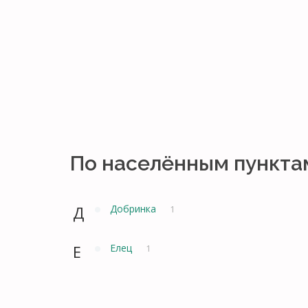
По населённым пункта
Д
Добринка
1
Е
Елец
1