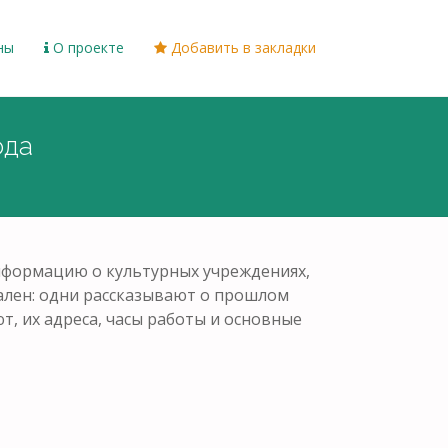
ны
О проекте
Добавить в закладки
ода
информацию о культурных учреждениях,
кален: одни рассказывают о прошлом
т, их адреса, часы работы и основные