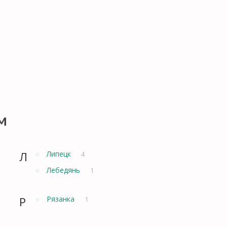
м
Л
Липецк
4
Лебедянь
1
Р
Рязанка
1