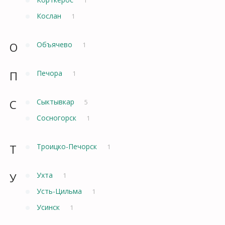
Кослан
1
О
Объячево
1
П
Печора
1
С
Сыктывкар
5
Сосногорск
1
Т
Троицко-Печорск
1
У
Ухта
1
Усть-Цильма
1
Усинск
1