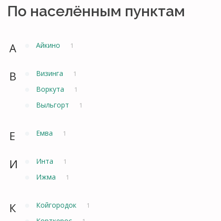
По населённым пунктам
А
Айкино
1
В
Визинга
1
Воркута
1
Выльгорт
1
Е
Емва
1
И
Инта
1
Ижма
1
К
Койгородок
1
Корткерос
1