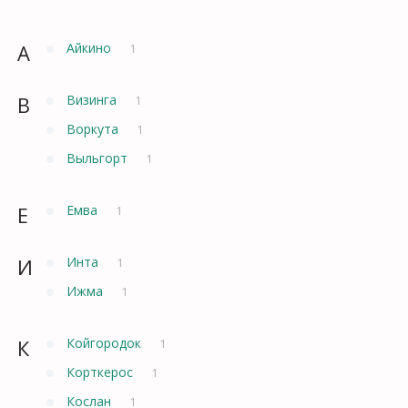
А
Айкино
1
В
Визинга
1
Воркута
1
Выльгорт
1
Е
Емва
1
И
Инта
1
Ижма
1
К
Койгородок
1
Корткерос
1
Кослан
1