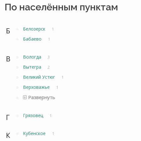
По населённым пунктам
Б
Белозерск
1
Бабаево
1
В
Вологда
3
Вытегра
2
Великий Устюг
1
Верховажье
1
Развернуть
Г
Грязовец
1
К
Кубенское
1