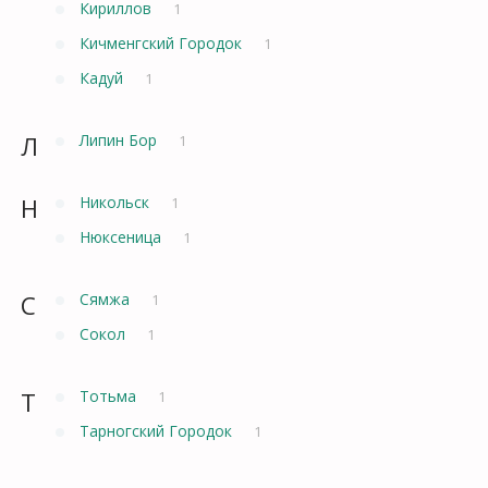
Кириллов
1
Кичменгский Городок
1
Кадуй
1
Л
Липин Бор
1
Н
Никольск
1
Нюксеница
1
С
Сямжа
1
Сокол
1
Т
Тотьма
1
Тарногский Городок
1