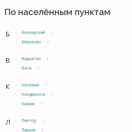
По населённым пунктам
Б
Белоярский
1
Березово
1
В
Варьеган
1
Вата
1
К
Когалым
1
Кондинское
1
Казым
1
Л
Лянтор
1
Ларьяк
2