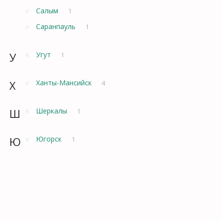
Салым
1
Саранпауль
1
У
Угут
1
Х
Ханты-Мансийск
4
Ш
Шеркалы
1
Ю
Югорск
1