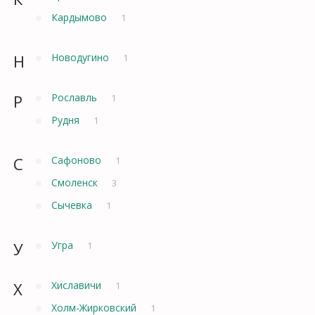
Кардымово
1
Н
Новодугино
1
Р
Рославль
1
Рудня
1
С
Сафоново
1
Смоленск
3
Сычевка
1
У
Угра
1
Х
Хиславичи
1
Холм-Жирковский
1