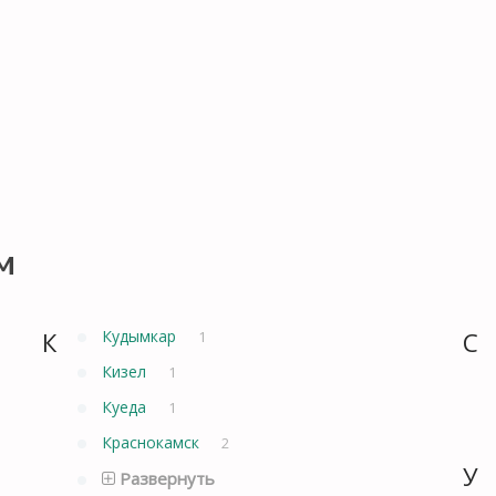
м
К
Кудымкар
С
1
Кизел
1
Куеда
1
Краснокамск
2
У
Развернуть