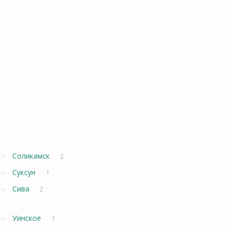
Соликамск
2
Суксун
1
Сива
2
Уинское
1