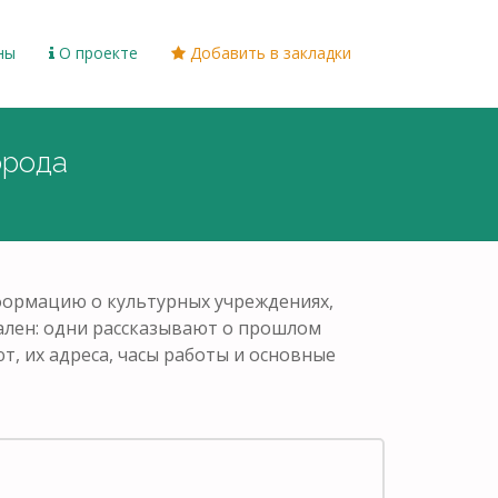
ны
О проекте
Добавить в закладки
орода
нформацию о культурных учреждениях,
кален: одни рассказывают о прошлом
т, их адреса, часы работы и основные