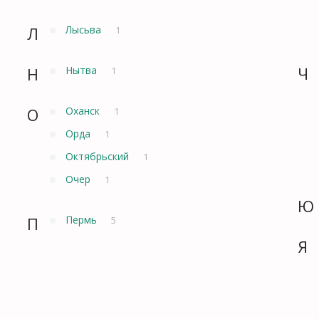
Л
Лысьва
1
Ч
Н
Нытва
1
О
Оханск
1
Орда
1
Октябрьский
1
Очер
1
Ю
П
Пермь
5
Я