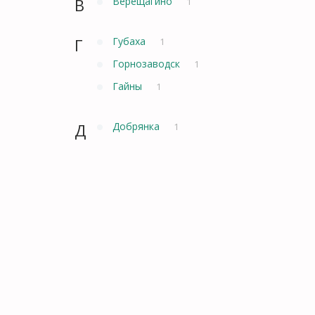
В
Верещагино
1
Г
Губаха
1
Горнозаводск
1
Гайны
1
Д
Добрянка
1