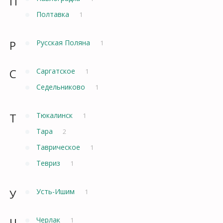
П
Полтавка
1
Р
Русская Поляна
1
С
Саргатское
1
Седельниково
1
Т
Тюкалинск
1
Тара
2
Таврическое
1
Тевриз
1
У
Усть-Ишим
1
Ч
Черлак
1