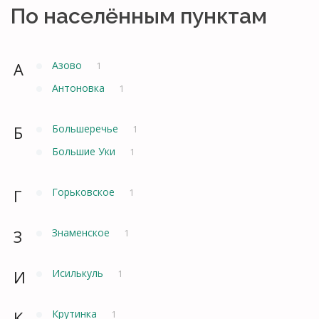
По населённым пунктам
А
Азово
1
Антоновка
1
Б
Большеречье
1
Большие Уки
1
Г
Горьковское
1
З
Знаменское
1
И
Исилькуль
1
К
Крутинка
1