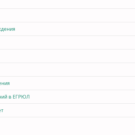
ждения
ения
ний в ЕГРЮЛ
ет