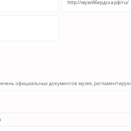
http://музейбердска.рф/ru/
речень официальных документов музея, регламентирующ
я