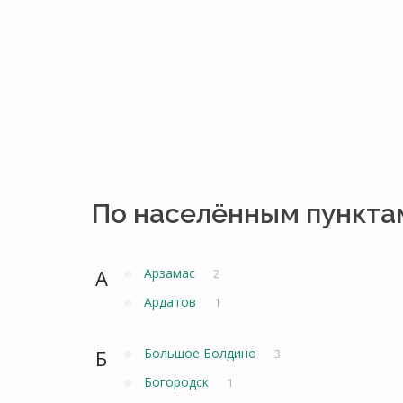
По населённым пункта
А
Арзамас
2
Ардатов
1
Б
Большое Болдино
3
Богородск
1