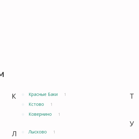
м
К
Красные Баки
Т
1
Кстово
1
Ковернино
1
У
Л
Лысково
1