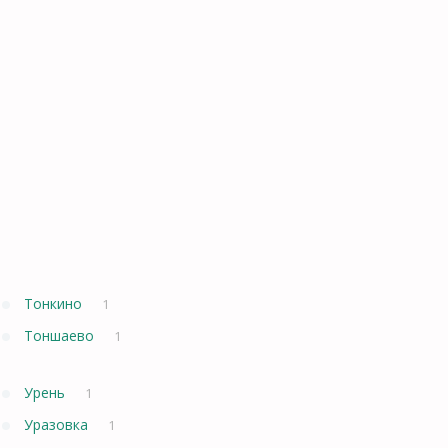
Тонкино
1
Тоншаево
1
Урень
1
Уразовка
1