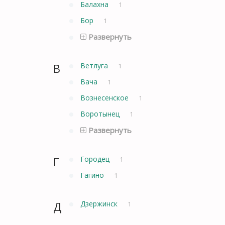
Балахна
1
Бор
1
Развернуть
В
Ветлуга
1
Вача
1
Вознесенское
1
Воротынец
1
Развернуть
Г
Городец
1
Гагино
1
Д
Дзержинск
1