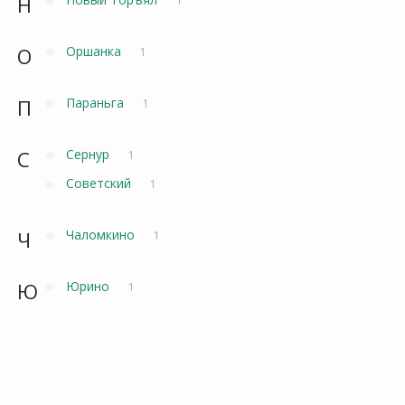
Н
О
Оршанка
1
П
Параньга
1
С
Сернур
1
Советский
1
Ч
Чаломкино
1
Ю
Юрино
1