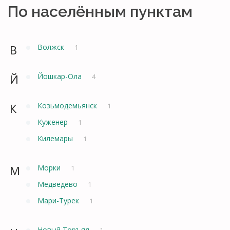
По населённым пунктам
В
Волжск
1
Й
Йошкар-Ола
4
К
Козьмодемьянск
1
Куженер
1
Килемары
1
М
Морки
1
Медведево
1
Мари-Турек
1
Новый Торъял
1