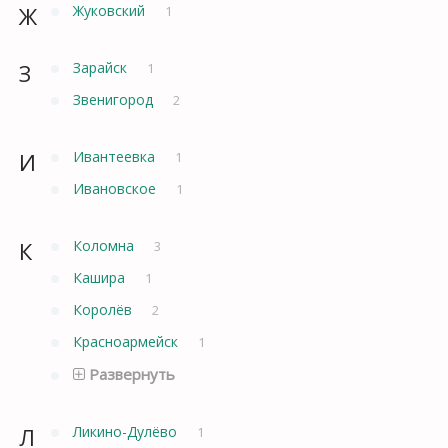
Ж
Жуковский
1
З
Зарайск
1
Звенигород
2
И
Ивантеевка
1
Ивановское
1
К
Коломна
3
Кашира
1
Королёв
2
Красноармейск
1
Развернуть
Л
Ликино-Дулёво
1