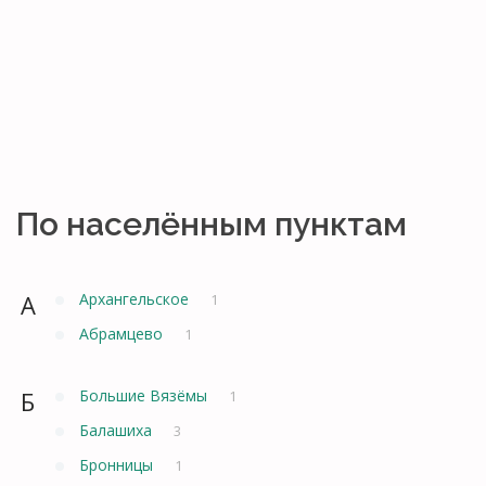
По населённым пунктам
А
Архангельское
1
Абрамцево
1
Б
Большие Вязёмы
1
Балашиха
3
Бронницы
1