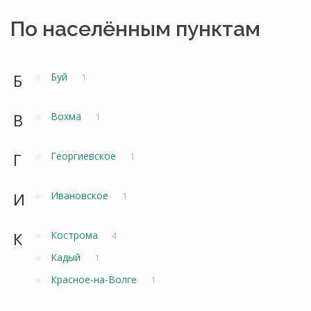
По населённым пунктам
Б
Буй
1
В
Вохма
1
Г
Георгиевское
1
И
Ивановское
1
К
Кострома
4
Кадый
1
Красное-на-Волге
1