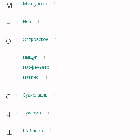
М
Мантурово
1
Н
Нея
1
О
Островское
1
П
Пыщуг
1
Парфеньево
1
Павино
1
С
Судиславль
1
Ч
Чухлома
1
Ш
Шаблово
1