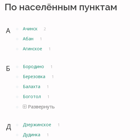
По населённым пунктам
А
Ачинск
2
Абан
1
Агинское
1
Б
Бородино
1
Березовка
1
Балахта
1
Боготол
1
Развернуть
Д
Дзержинское
1
Дудинка
1