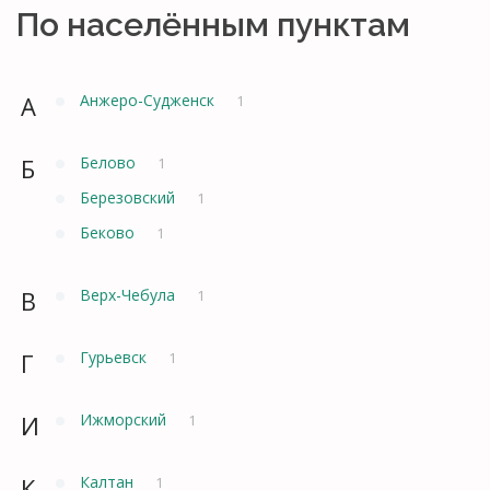
По населённым пунктам
А
Анжеро-Судженск
1
Б
Белово
1
Березовский
1
Беково
1
В
Верх-Чебула
1
Г
Гурьевск
1
И
Ижморский
1
К
Калтан
1