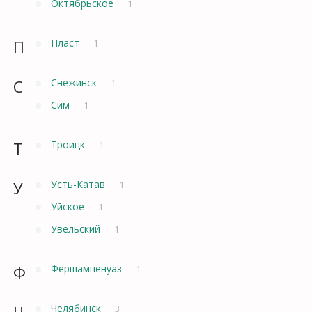
Октябрьское
1
П
Пласт
1
С
Снежинск
1
Сим
1
Т
Троицк
1
У
Усть-Катав
1
Уйское
1
Увельский
1
Ф
Фершампенуаз
1
Ч
Челябинск
3