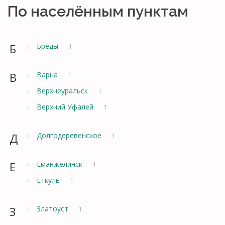
По населённым пунктам
Б
Бреды
1
В
Варна
1
Верхнеуральск
1
Верхний Уфалей
1
Д
Долгодеревенское
1
Е
Еманжелинск
1
Еткуль
1
З
Златоуст
1