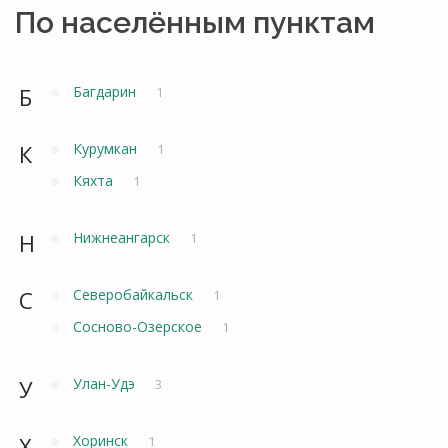
По населённым пунктам
Б
Багдарин
1
К
Курумкан
1
Кяхта
1
Н
Нижнеангарск
1
С
Северобайкальск
1
Сосново-Озерское
1
У
Улан-Удэ
3
Х
Хоринск
1