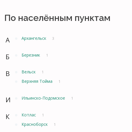
По населённым пунктам
А
Архангельск
3
Б
Березник
1
В
Вельск
1
Верхняя Тойма
1
И
Ильинско-Подомское
1
К
Котлас
1
Красноборск
1