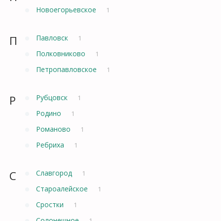
Новоегорьевское
1
П
Павловск
1
Полковниково
1
Петропавловское
1
Р
Рубцовск
1
Родино
1
Романово
1
Ребриха
1
С
Славгород
1
Староалейское
1
Сростки
1
Солонешное
1