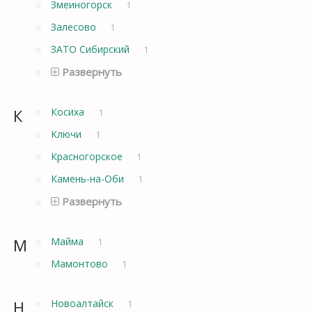
Змеиногорск
1
Залесово
1
ЗАТО Сибирский
1
Развернуть
К
Косиха
1
Ключи
1
Красногорское
1
Камень-на-Оби
1
Развернуть
М
Майма
1
Мамонтово
1
Н
Новоалтайск
1