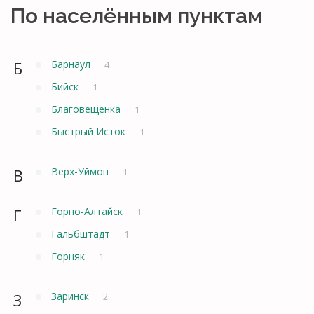
По населённым пунктам
Б
Барнаул
4
Бийск
1
Благовещенка
1
Быстрый Исток
1
В
Верх-Уймон
1
Г
Горно-Алтайск
1
Гальбштадт
1
Горняк
1
З
Заринск
2