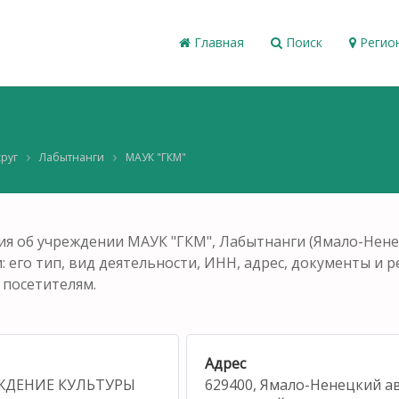
Главная
Поиск
Регио
руг
Лабытнанги
МАУК "ГКМ"
я об учреждении МАУК "ГКМ", Лабытнанги (Ямало-Нене
его тип, вид деятельности, ИНН, адрес, документы и ре
 посетителям.
Адрес
ЖДЕНИЕ КУЛЬТУРЫ
629400, Ямало-Ненецкий а