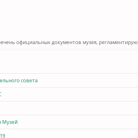
речень официальных документов музея, регламентирующ
ельного совета
С
я Музей
19