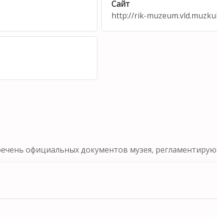
Сайт
http://rik-muzeum.vld.muzkul
речень официальных документов музея, регламентирующ
ь