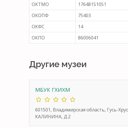
ОКТМО
17648151051
ОКОПФ
75403
ОКФС
14
ОКПО
86006041
Другие музеи
МБУК ГХИХМ
601501, Владимирская область, Гусь-Хру
КАЛИНИНА, Д.2