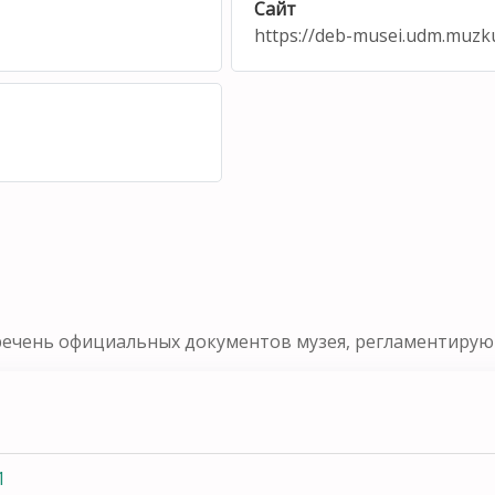
Сайт
https://deb-musei.udm.muzku
речень официальных документов музея, регламентирующ
1