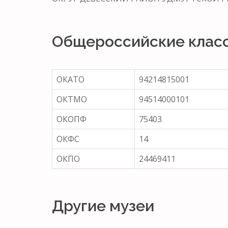
Общероссийские клас
ОКАТО
94214815001
ОКТМО
94514000101
ОКОПФ
75403
ОКФС
14
ОКПО
24469411
Другие музеи