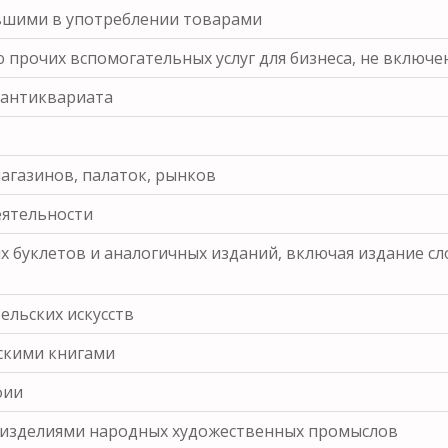
вшими в употреблении товарами
прочих вспомогательных услуг для бизнеса, не включе
 антиквариата
агазинов, палаток, рынков
еятельности
 буклетов и аналогичных изданий, включая издание сло
ельских искусств
скими книгами
фии
, изделиями народных художественных промыслов