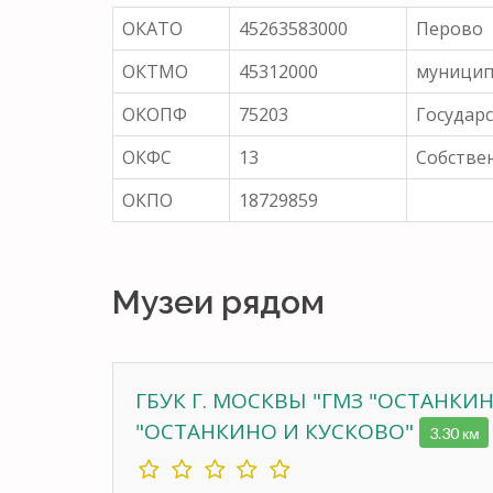
ОКАТО
45263583000
Перово
ОКТМО
45312000
муницип
ОКОПФ
75203
Государ
ОКФС
13
Собстве
ОКПО
18729859
Музеи рядом
ГБУК Г. МОСКВЫ "ГМЗ "ОСТАНКИН
"ОСТАНКИНО И КУСКОВО"
3.30 км