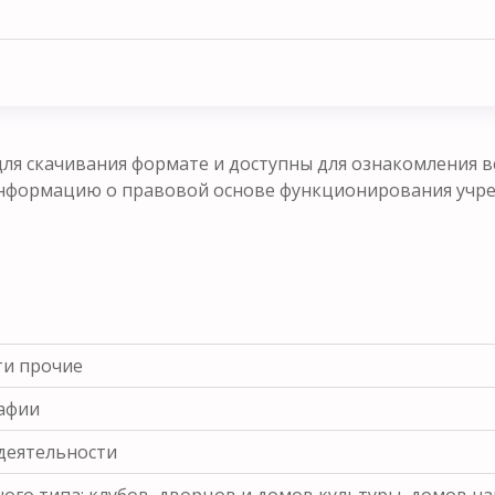
ля скачивания формате и доступны для ознакомления в
формацию о правовой основе функционирования учрежд
ти прочие
рафии
деятельности
ого типа: клубов, дворцов и домов культуры, домов н