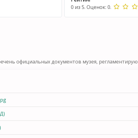
0
из
5.
Оценок:
0
.
речень официальных документов музея, регламентирующ
jpg
Д)
)