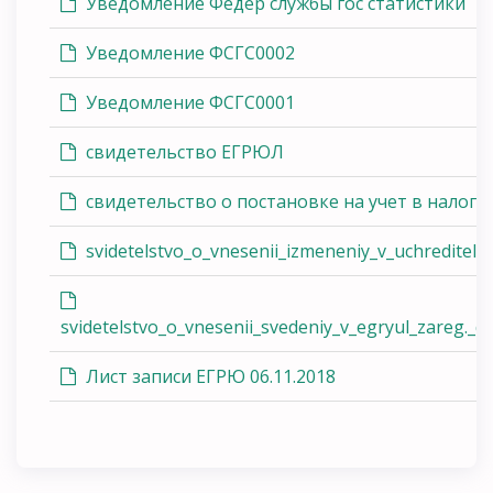
Уведомление Федер службы гос статистики
Уведомление ФСГС0002
Уведомление ФСГС0001
свидетельство ЕГРЮЛ
свидетельство о постановке на учет в налого
svidetelstvo_o_vnesenii_izmeneniy_v_uchreditel
svidetelstvo_o_vnesenii_svedeniy_v_egryul_zareg._d
Лист записи ЕГРЮ 06.11.2018